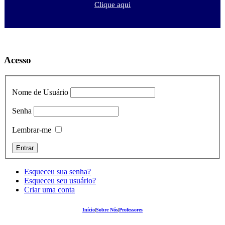
Clique aqui
Acesso
Nome de Usuário
Senha
Lembrar-me
Esqueceu sua senha?
Esqueceu seu usuário?
Criar uma conta
Início
|
Sobre Nós
|
Professores