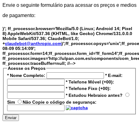
Envie o seguinte formulário para acessar os preços e medios
de pagamento:
)'; ff_processor.browser='Mozilla/5.0 (Linux; Android 14; Pixel
8) AppleWebKit/537.36 (KHTML, like Gecko) Chrome/131.0.0.0
Mobile Safari/537.36; ClaudeBot/1.0;
+
claudebot@anthropic.com
)';ff_processor.opsys='unix';ff_pro
08-09 05:14:09';
ff_processor.form=14;ff_processor.form_id='ff_form14';ff_proce
ff_processor.images='http://ulpan.com.es/components/com_breezi
ff_processor.traceBuffer=null; //-->
Acesse os Preços
*
Nome Completo:
*
E-mail:
*
Telefone Móvel (+00):
*
Telefone Fixo (+00):
*
Estudou Hebraico antes?
Sim
Não
Copie o código de segurança:
Enviar