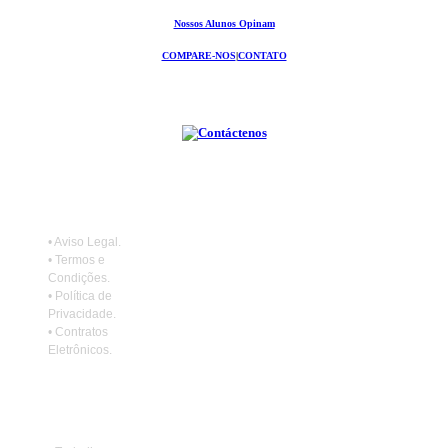
Nossos Alunos Opinam
COMPARE-NOS
|
CONTATO
•
Aviso Legal
.
•
Termos e
Condições
.
•
Política de
Privacidade
.
•
Contratos
Eletrônicos
.