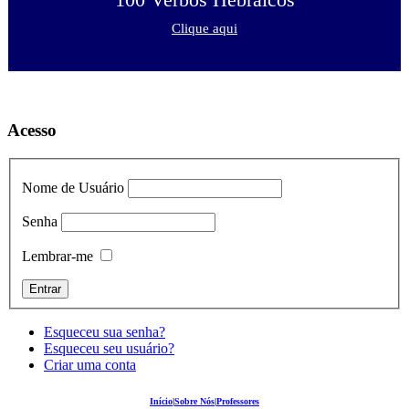
Clique aqui
Acesso
Nome de Usuário
Senha
Lembrar-me
Esqueceu sua senha?
Esqueceu seu usuário?
Criar uma conta
Início
|
Sobre Nós
|
Professores