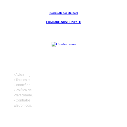
Nossos Alunos Opinam
COMPARE-NOS
|
CONTATO
•
Aviso Legal
.
•
Termos e
Condições
.
•
Política de
Privacidade
.
•
Contratos
Eletrônicos
.