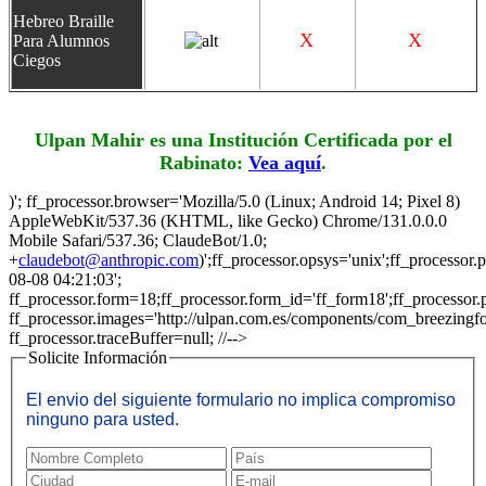
Hebreo Braille
X
X
Para Alumnos
Ciegos
Ulpan Mahir es una Institución Certificada por el
Rabinato:
Vea aquí
.
)'; ff_processor.browser='Mozilla/5.0 (Linux; Android 14; Pixel 8)
AppleWebKit/537.36 (KHTML, like Gecko) Chrome/131.0.0.0
Mobile Safari/537.36; ClaudeBot/1.0;
+
claudebot@anthropic.com
)';ff_processor.opsys='unix';ff_processor
08-08 04:21:03';
ff_processor.form=18;ff_processor.form_id='ff_form18';ff_processor.p
ff_processor.images='http://ulpan.com.es/components/com_breezingform
ff_processor.traceBuffer=null; //-->
Solicite Información
El envio del siguiente formulario no implica compromiso
ninguno para usted.