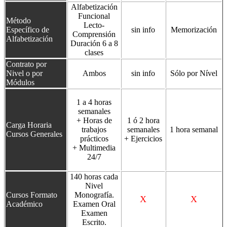
Alfabetización
Funcional
Método
Lecto-
Específico de
sin info
Memorización
Comprensión
Alfabetización
Duración 6 a 8
clases
Contrato por
Nivel o por
Ambos
sin info
Sólo por Nível
Módulos
1 a 4 horas
semanales
+ Horas de
1 ó 2 hora
Carga Horaria
trabajos
semanales
1 hora semanal
Cursos Generales
prácticos
+ Ejercicios
+ Multimedia
24/7
140 horas cada
Nivel
Cursos Formato
Monografía.
X
X
Académico
Examen Oral
Examen
Escrito.