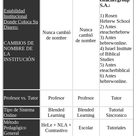
S.A.:
Estabilidad
1) Rosen
Institucional
Hebrew School
Donde Coloca Su
2) Antes
Dinero:
Nunca
eteacherhebrew
Nunca cambió
cambió
3) Antes
de nombre
de nombre
CAMBIOS DE
hebrewonline.
NOMBRE DE
4) Israel Institute
LA
of Biblical
INSTITUCIÓN
Studies
5) Antes
eteacherbiblical
6) Antes
hebrewonline.
Profesor vs. Tutor
Profesor
Profesor
Tutor
Tipo de Sistema
Blended
Blended
Tutorial
Online
Learning
Learning
Sincronico
Método
HeLe + NLA +
Pe
dagógico
Escolar
Tutoriales
Contrastivo
General