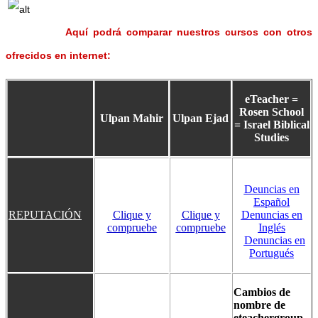
Aquí podrá comparar nuestros cursos con otros
ofrecidos en internet:
eTeacher
=
Rosen School
Ulpan Mahir
Ulpan Ejad
= Israel Biblical
Studies
Deuncias en
Español
REPUTACIÓN
Clique y
Clique y
Denuncias en
compruebe
compruebe
Inglés
Denuncias en
Portugués
Cambios de
nombre de
eteachergroup