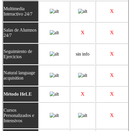
Multimedia
X
Interactivo 24/7
Salas de Alumnos
X
X
24/7
Seguimiento de
X
sin info
Ejercicios
N
atural language
X
acquisition
X
X
Método HeLE
Cursos
X
Personalizados e
Intensivos